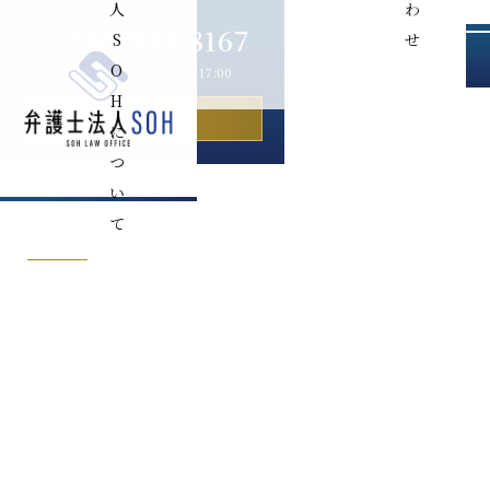
人
わ
089-993-8167
S
せ
O
［受付時間］平日 9:00〜17:00
H
お問い合わせ
に
つ
M
い
て