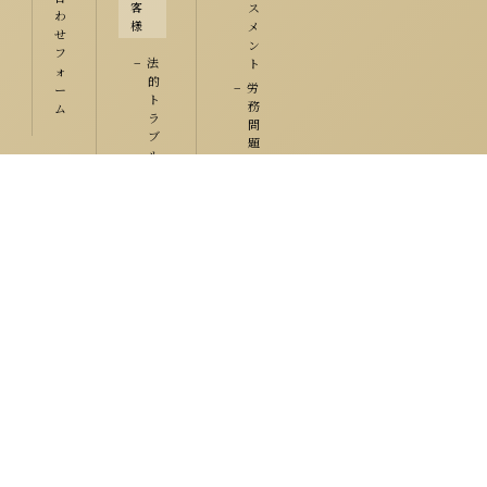
客
ス
わ
様
メ
せ
ン
フ
法
ト
ォ
的
労
ー
ト
務
ム
ラ
問
ブ
題
ル
不
で
動
お
産
悩
み
個
の
人
方
の
へ
お
ご
客
相
様
談
の
相
流
続
れ
・
相
遺
続
言
に
夫
関
婦