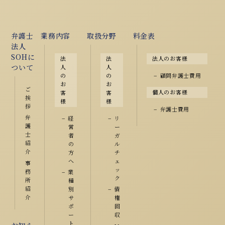
弁護士
業務内容
取扱分野
料金表
法人
SOHに
法
法
法人のお客様
ついて
人
人
顧問弁護士費用
の
の
お
お
ご
個人のお客様
客
客
挨
様
様
拶
弁護士費用
弁
経
リ
護
営
ー
士
者
ガ
紹
の
ル
介
方
チ
へ
ェ
事
ッ
務
業
ク
所
種
紹
別
債
介
サ
権
ポ
回
ー
収
ト