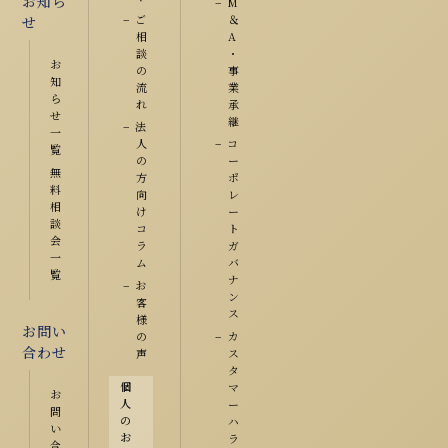
お知ら
M
ご
＆
せ
相
A
談
・
お
の
事
知
流
業
ら
れ
承
せ
継
法
一
人
コ
覧
の
ー
無
方
ポ
料
向
レ
相
け
ー
談
コ
ト
会
ラ
ガ
一
ム
バ
覧
ナ
お
ン
客
ス
様
お問い
の
カ
合わせ
声
ス
タ
個
マ
お
人
ー
問
の
ハ
い
お
ラ
合