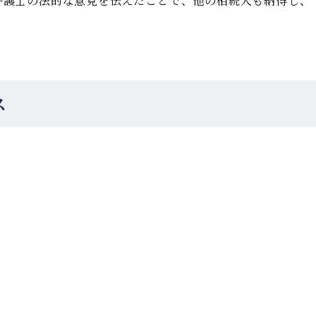
弁護士の法的な意見を伝えたことで、他の相続人も納得し、
ス
。