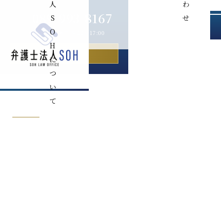
人
わ
089-993-8167
S
せ
O
［受付時間］平日 9:00〜17:00
H
お問い合わせ
に
つ
M
い
て