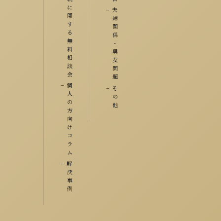
に
夫
関
婦
す
関
る
係
無
・
料
男
相
女
談
問
会
題
個
そ
人
の
の
他
方
向
け
コ
ラ
ム
解
決
事
例