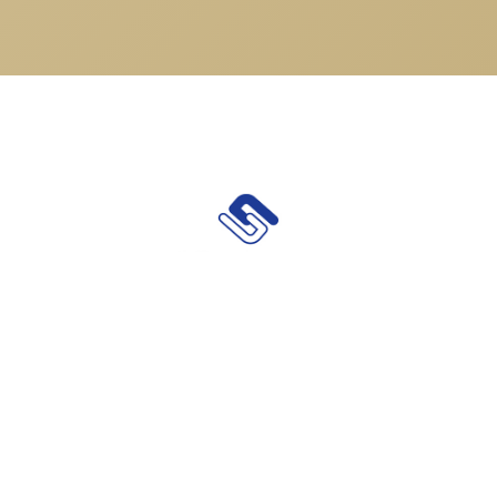
弁護士：和田資篤（愛媛弁護士会所属）
〒790-0001
愛媛県松山市一番町3丁目3-6
センターポイントビル 6階