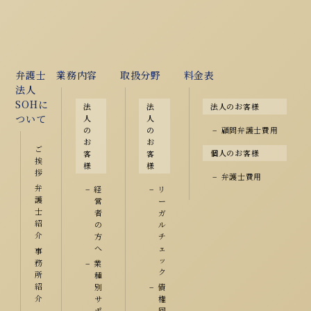
弁護士
業務内容
取扱分野
料金表
法人
SOHに
法
法
法人のお客様
ついて
人
人
顧問弁護士費用
の
の
お
お
ご
個人のお客様
客
客
挨
様
様
拶
弁護士費用
弁
経
リ
護
営
ー
士
者
ガ
紹
の
ル
介
方
チ
へ
ェ
事
ッ
務
業
ク
所
種
紹
別
債
介
サ
権
ポ
回