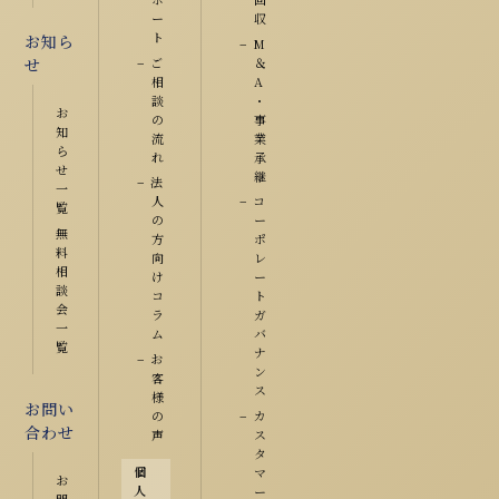
ー
収
ト
お知ら
M
ご
＆
せ
相
A
談
・
お
の
事
知
流
業
ら
れ
承
せ
継
法
一
人
コ
覧
の
ー
無
方
ポ
料
向
レ
相
け
ー
談
コ
ト
会
ラ
ガ
一
ム
バ
覧
ナ
お
ン
客
ス
様
お問い
の
カ
合わせ
声
ス
タ
個
マ
お
人
ー
問