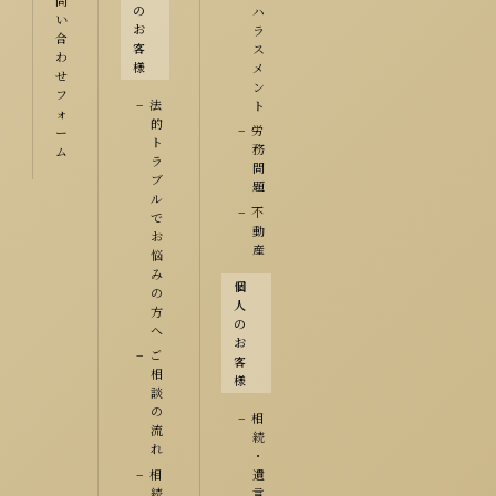
の
ハ
い
お
ラ
合
客
ス
わ
様
メ
せ
ン
フ
法
ト
ォ
的
労
ー
ト
務
ム
ラ
問
ブ
題
ル
不
で
動
お
産
悩
み
個
の
人
方
の
へ
お
ご
客
相
様
談
の
相
流
続
れ
・
相
遺
続
言