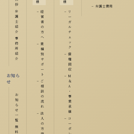
様
様
拶
弁護士費用
弁
経
リ
護
営
ー
士
者
ガ
紹
の
ル
介
方
チ
へ
ェ
事
ッ
務
業
ク
所
種
紹
別
債
介
サ
権
ポ
回
ー
収
ト
お知ら
M
ご
＆
せ
相
A
談
・
お
の
事
知
流
業
ら
れ
承
せ
継
法
一
人
コ
覧
の
ー
無
方
ポ
料
向
レ