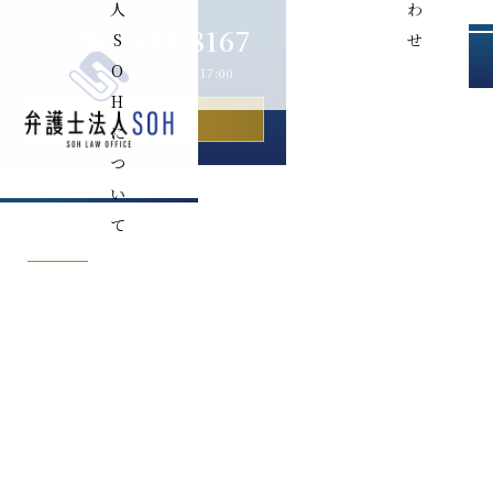
人
わ
089-993-8167
S
せ
O
［受付時間］平日 9:00〜17:00
H
お問い合わせ
に
つ
M
い
て