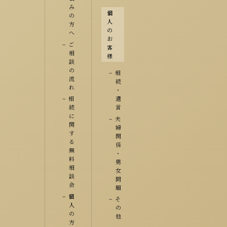
み
個
の
人
方
の
へ
お
ご
客
相
様
談
の
相
流
続
れ
・
相
遺
続
言
に
夫
関
婦
す
関
る
係
無
・
料
男
相
女
談
問
会
題
個
そ
人
の
の
他
方