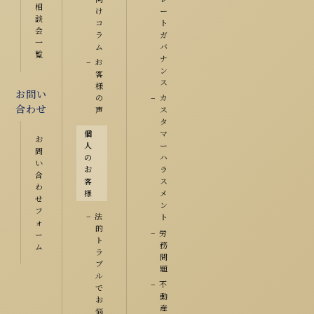
相
け
ー
談
コ
ト
会
ラ
ガ
一
ム
バ
覧
ナ
お
ン
客
ス
様
お問い
の
カ
合わせ
声
ス
タ
個
マ
お
人
ー
問
の
ハ
い
お
ラ
合
客
ス
わ
様
メ
せ
ン
フ
法
ト
ォ
的
労
ー
ト
務
ム
ラ
問
ブ
題
ル
不
で
動
お
産
悩