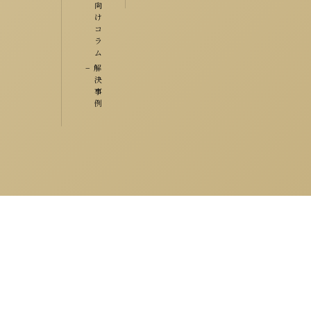
向
け
コ
ラ
ム
解
決
事
例