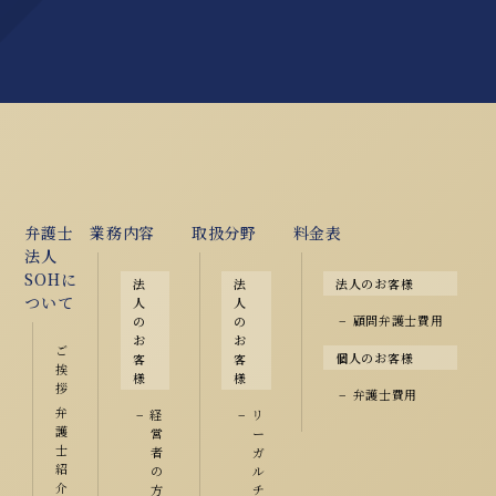
弁護士
業務内容
取扱分野
料金表
法人
SOHに
法
法
法人のお客様
ついて
人
人
顧問弁護士費用
の
の
お
お
ご
個人のお客様
客
客
挨
様
様
拶
弁護士費用
弁
経
リ
護
営
ー
士
者
ガ
紹
の
ル
介
方
チ