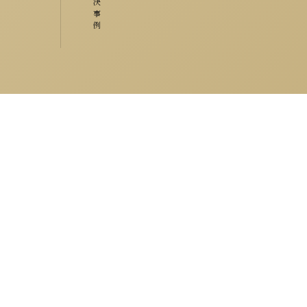
決
事
例
弁護士：和田資篤（愛媛弁護士会所属）