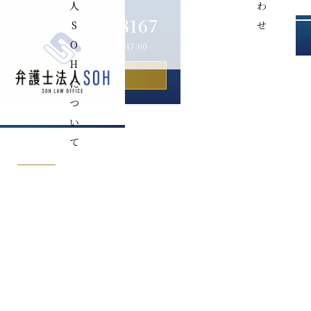
人
わ
089-993-8167
S
せ
O
［受付時間］平日 9:00〜17:00
H
お問い合わせ
に
つ
M
い
て