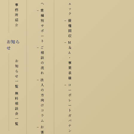
へ
ェ
事
ッ
務
業
ク
所
種
紹
別
債
介
サ
権
ポ
回
ー
収
ト
お知ら
M
ご
＆
せ
相
A
談
・
お
の
事
知
流
業
ら
れ
承
せ
継
法
一
人
コ
覧
の
ー
無
方
ポ
料
向
レ
相
け
ー
談
コ
ト
会
ラ
ガ
一
ム
バ
覧
ナ
お
ン
客