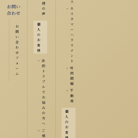
ス
様
お問い
の
カ
合わせ
声
ス
タ
個
マ
お
人
ー
問
の
ハ
い
お
ラ
合
客
ス
わ
様
メ
せ
ン
フ
法
ト
ォ
的
労
ー
ト
務
ム
ラ
問
ブ
題
ル
不
で
動
お
産
悩
み
個
の
人
方
の
へ
お
ご
客
相
様