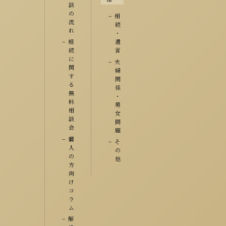
談
の
相
流
続
れ
・
相
遺
続
言
に
夫
関
婦
す
関
る
係
無
・
料
男
相
女
談
問
会
題
個
そ
人
の
の
他
方
向
け
コ
ラ
ム
解